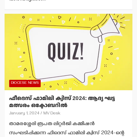
DIOCESE NEWS
ഫീദെസ് ഫാമിലി ക്വിസ് 2024: ആദ്യ ഘട്ട
മത്സരം ഒക്ടോബറില്‍
January 1, 2024
MV Desk
താമരശ്ശേരി രൂപത ലിറ്റര്‍ജി കമ്മീഷന്‍
സംഘടിപ്പിക്കുന്ന ഫീദെസ് ഫാമിലി ക്വിസ് 2024-ന്റെ