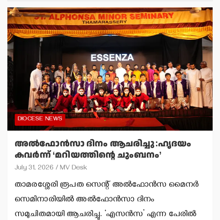
DIOCESE NEWS
അല്‍ഫോന്‍സാ ദിനം ആചരിച്ചു:ഹൃദയം
കവര്‍ന്ന് ‘മറിയത്തിന്റെ ചുംബനം’
July 31, 2026
MV Desk
താമരശ്ശേരി രൂപത സെന്റ് അല്‍ഫോന്‍സ മൈനര്‍
സെമിനാരിയില്‍ അല്‍ഫോന്‍സാ ദിനം
സമുചിതമായി ആചരിച്ചു. ‘എസന്‍സ’ എന്ന പേരില്‍