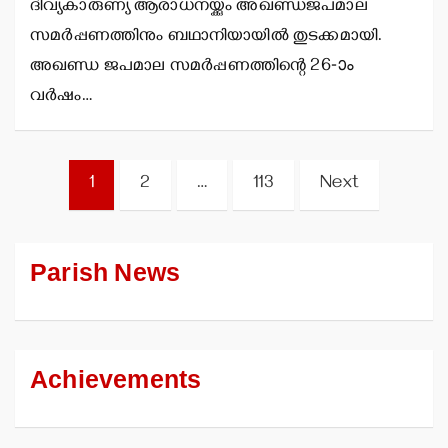
ദിവ്യകാരുണ്യ ആരാധനയ്ക്കും അഖണ്ഡജപമാല
സമര്‍പ്പണത്തിനും ബഥാനിയായില്‍ തുടക്കമായി.
അഖണ്ഡ ജപമാല സമര്‍പ്പണത്തിന്റെ 26-ാം
വര്‍ഷം…
Posts
1
2
…
113
Next
pagination
Parish News
Achievements