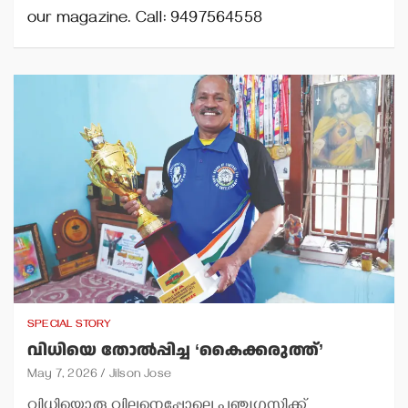
our magazine. Call: 9497564558
SPECIAL STORY
വിധിയെ തോല്‍പ്പിച്ച ‘കൈക്കരുത്ത്’
May 7, 2026
Jilson Jose
വിധിയൊരു വില്ലനെപ്പോലെ പഞ്ചഗുസ്തിക്ക്