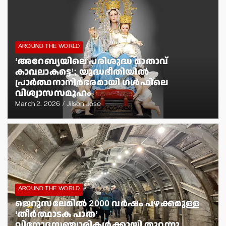
AROUND THE WORLD
‘അറേബ്യയിലെ പരിശുദ്ധ മാതാവ്
കാവലാകട്ടെ’; യുദ്ധഭീതിയില്‍
പ്രാര്‍ത്ഥനാനിര്‍ഭരമായി ഗള്‍ഫിലെ
വിശ്വാസസമൂഹം
March 2, 2026
Jilson Jose
AROUND THE WORLD
ജെറുസലേമില്‍ 2000 വര്‍ഷം പഴക്കമുള്ള
‘തീര്‍ത്ഥാടക പാത’
വിനോദസഞ്ചാരികള്‍ക്കായി തുറന്നു