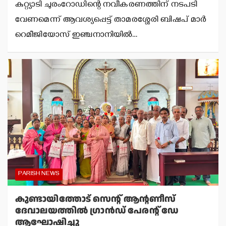
കുറ്റ്യാടി ചുരംറോഡിന്റെ നവീകരണത്തിന് നടപടി
വേണമെന്ന് ആവശ്യപ്പെട്ട് താമരശ്ശേരി ബിഷപ് മാര്‍
റെമീജിയോസ് ഇഞ്ചനാനിയില്‍…
PARISH NEWS
കുണ്ടായിത്തോട് സെന്റ് ആന്റണീസ്
ദേവാലയത്തില്‍ ഗ്രാന്‍ഡ് പേരന്റ് ഡേ
ആഘോഷിച്ചു