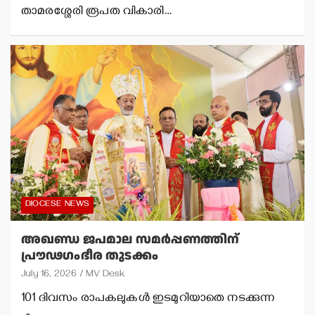
താമരശ്ശേരി രൂപത വികാരി…
DIOCESE NEWS
അഖണ്ഡ ജപമാല സമര്‍പ്പണത്തിന്
പ്രൗഢഗംഭീര തുടക്കം
July 16, 2026
MV Desk
101 ദിവസം രാപകലുകള്‍ ഇടമുറിയാതെ നടക്കുന്ന