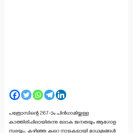
പത്രോസിന്റെ 267-ാം പിന്‍ഗാമിയ്ക്കുള്ള
കാത്തിരിപ്പിലായിരുന്നു ലോക ജനതയും ആഗോള
സഭയും. കഴിഞ്ഞ കുറെ നാളുകളായി മാധ്യമങ്ങള്‍