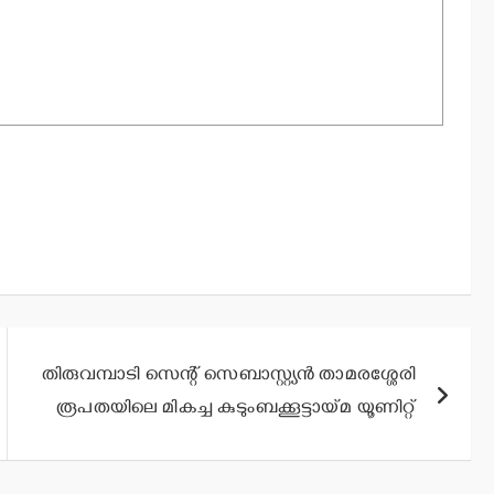
തിരുവമ്പാടി സെന്റ് സെബാസ്റ്റ്യന്‍ താമരശ്ശേരി
രൂപതയിലെ മികച്ച കുടുംബക്കൂട്ടായ്മ യൂണിറ്റ്