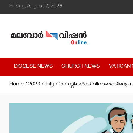
Skip
Friday, August 7, 2026
to
content
Malabar Vision Online
Illuminating Diocesan News with Divine Clarity.
DIOCESE NEWS
CHURCH NEWS
VATICAN
Home
2023
July
15
സ്ത്രീകള്‍ക്ക് വിവാഹത്തിന്