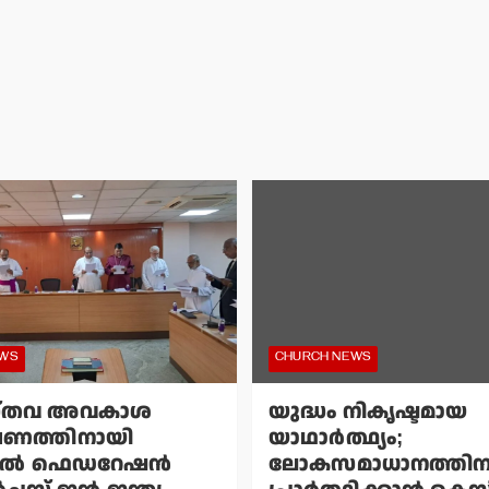
EWS
CHURCH NEWS
്തവ അവകാശ
യുദ്ധം നികൃഷ്ടമായ
ഷണത്തിനായി
യാഥാര്‍ത്ഥ്യം;
്‍ ഫെഡറേഷന്‍
ലോകസമാധാനത്തിന