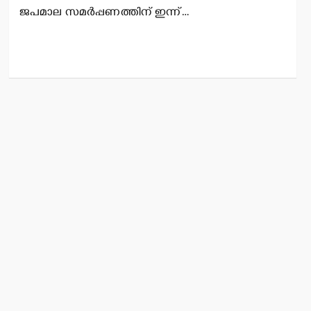
ജപമാല സമര്‍പ്പണത്തിന് ഇന്ന്…