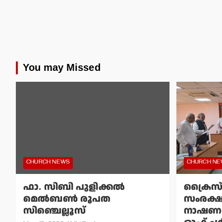
You may Missed
CHURCH NEWS
CHURCH N
ഫാ. സിബി പുളിക്കല്‍
ക്രൈസ
മെല്‍ബണ്‍ രൂപത
സംരക്
സിഞ്ചെല്ലൂസ്
നാഷണല