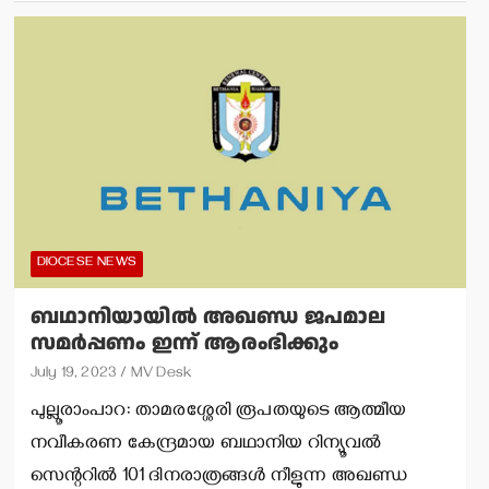
DIOCESE NEWS
ബഥാനിയായില്‍ അഖണ്ഡ ജപമാല
സമര്‍പ്പണം ഇന്ന് ആരംഭിക്കും
July 19, 2023
MV Desk
പുല്ലൂരാംപാറ: താമരശ്ശേരി രൂപതയുടെ ആത്മീയ
നവീകരണ കേന്ദ്രമായ ബഥാനിയ റിന്യൂവല്‍
സെന്ററില്‍ 101 ദിനരാത്രങ്ങള്‍ നീളുന്ന അഖണ്ഡ