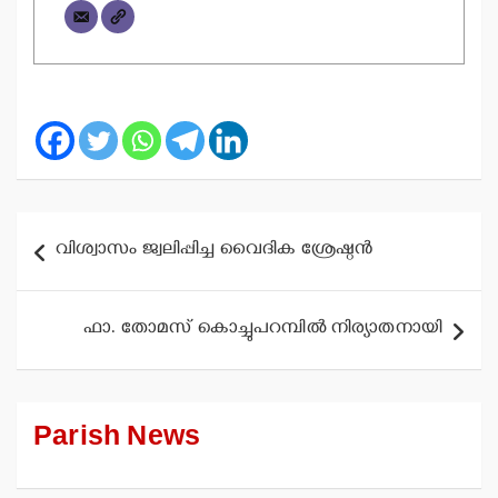
Post
വിശ്വാസം ജ്വലിപ്പിച്ച വൈദിക ശ്രേഷ്ഠന്‍
navigation
ഫാ. തോമസ് കൊച്ചുപറമ്പില്‍ നിര്യാതനായി
Parish News