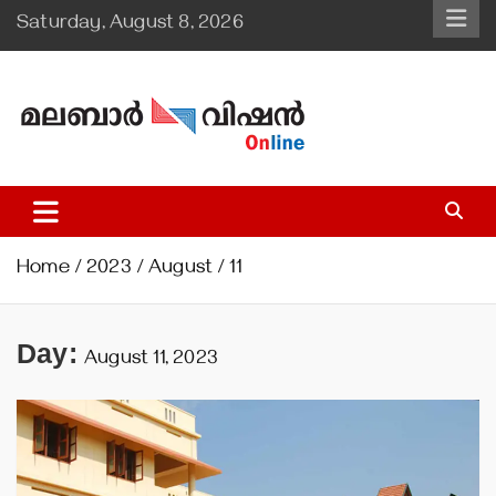
Skip
Saturday, August 8, 2026
to
content
Malabar Vision Online
Illuminating Diocesan News with Divine Clarity.
Home
2023
August
11
Day:
August 11, 2023