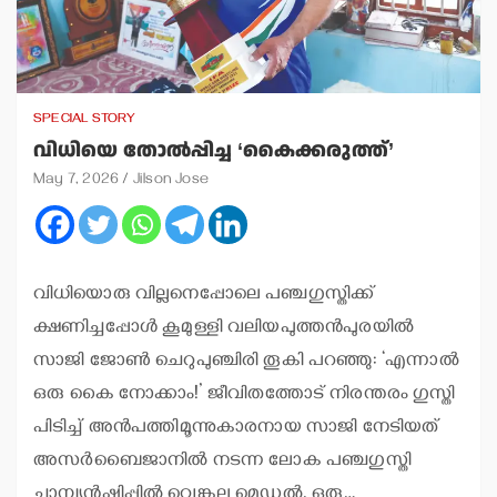
SPECIAL STORY
വിധിയെ തോല്‍പ്പിച്ച ‘കൈക്കരുത്ത്’
May 7, 2026
Jilson Jose
വിധിയൊരു വില്ലനെപ്പോലെ പഞ്ചഗുസ്തിക്ക്
ക്ഷണിച്ചപ്പോള്‍ കൂമുള്ളി വലിയപുത്തന്‍പുരയില്‍
സാജി ജോണ്‍ ചെറുപുഞ്ചിരി തൂകി പറഞ്ഞു: ‘എന്നാല്‍
ഒരു കൈ നോക്കാം!’ ജീവിതത്തോട് നിരന്തരം ഗുസ്തി
പിടിച്ച് അന്‍പത്തിമൂന്നുകാരനായ സാജി നേടിയത്
അസര്‍ബൈജാനില്‍ നടന്ന ലോക പഞ്ചഗുസ്തി
ചാമ്പ്യന്‍ഷിപ്പില്‍ വെങ്കല മെഡല്‍. ഒരു…