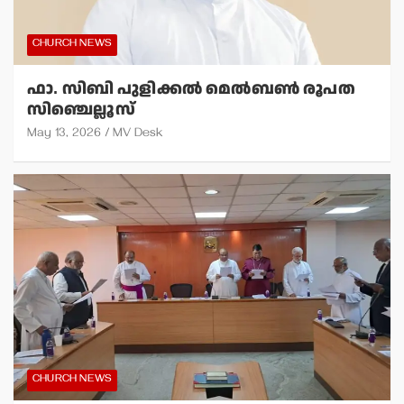
CHURCH NEWS
ഫാ. സിബി പുളിക്കല്‍ മെല്‍ബണ്‍ രൂപത
സിഞ്ചെല്ലൂസ്
May 13, 2026
MV Desk
CHURCH NEWS