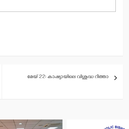
മേയ് 22: കാഷ്യായിലെ വിശുദ്ധ റീത്താ