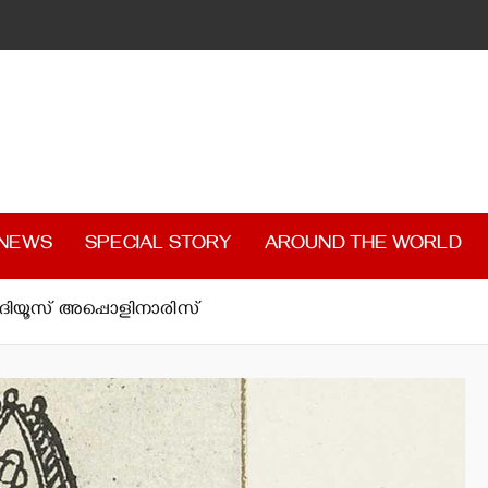
 NEWS
SPECIAL STORY
AROUND THE WORLD
ളൗദിയൂസ് അപ്പൊളിനാരിസ്