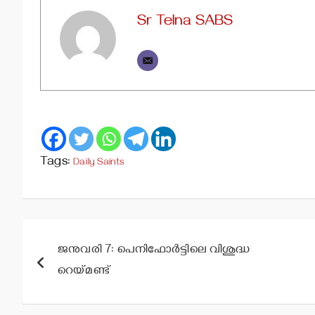
Sr Telna SABS
Tags:
Daily Saints
Post
ജനുവരി 7: പെനിഫോര്‍ട്ടിലെ വിശുദ്ധ
navigation
റെയ്മണ്ട്