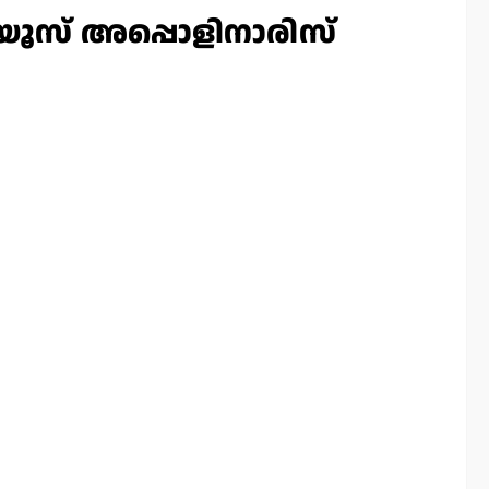
ിയൂസ് അപ്പൊളിനാരിസ്