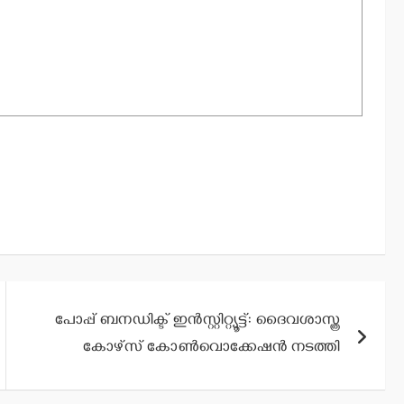
പോപ്പ് ബനഡിക്ട് ഇന്‍സ്റ്റിറ്റ്യൂട്ട്: ദൈവശാസ്ത്ര
കോഴ്സ് കോൺവൊക്കേഷൻ നടത്തി