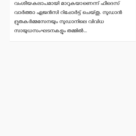
വംശീയകലാപമായി മാറുകയാണെന്ന് ഫീദെസ്
വാര്‍ത്താ ഏജന്‍സി റിപ്പോര്‍ട്ട് ചെയ്തു. സുഡാന്‍
ദ്രുതകര്‍മ്മസേനയും സുഡാനിലെ വിവിധ
സായുധസംഘടനകളും തമ്മില്‍…