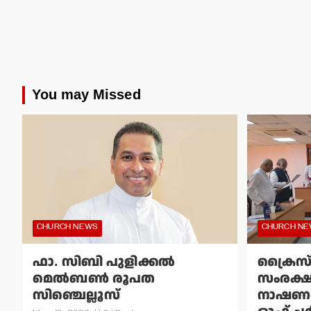
You may Missed
CHURCH NEWS
CHURCH N
ഫാ. സിബി പുളിക്കല്‍
ക്രൈസ
മെല്‍ബണ്‍ രൂപത
സംരക്
സിഞ്ചെല്ലൂസ്
നാഷണല