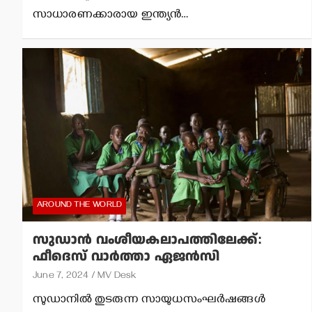
സാധാരണക്കാരായ ഇന്ത്യന്‍…
AROUND THE WORLD
സുഡാന്‍ വംശീയകലാപത്തിലേക്ക്:
ഫീദെസ് വാര്‍ത്താ ഏജന്‍സി
June 7, 2024
MV Desk
സുഡാനില്‍ തുടരുന്ന സായുധസംഘര്‍ഷങ്ങള്‍