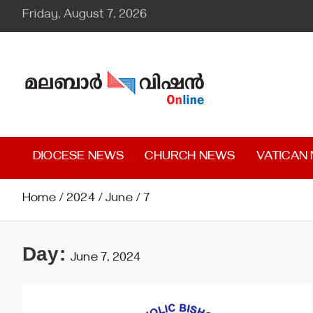
Skip
Friday, August 7, 2026
to
content
Malabar Vision Online
Illuminating Diocesan News with Divine Clarity.
DIOCESE NEWS
CHURCH NEWS
VATICAN
Home
2024
June
7
Day:
June 7, 2024