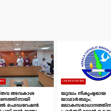
EWS
CHURCH NEWS
്തവ അവകാശ
യുദ്ധം നികൃഷ്ടമായ
ഷണത്തിനായി
യാഥാര്‍ത്ഥ്യം;
്‍ ഫെഡറേഷന്‍
ലോകസമാധാനത്തിന