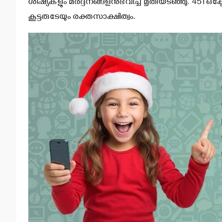
ശിഷ്യകളും മര്‍ദ്ദനങ്ങളനുഭവിച്ച് മൃതിയടഞ്ഞു. 451 ഒ
കൂട്ടരുടേയും രക്തസാക്ഷിത്വം.