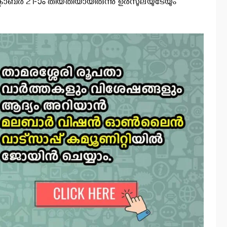
ക്ടോബര്‍ 21-ാം തീയതിയായിരുന്നു ഉര്‍സുലയുടേയും