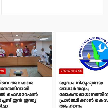
EWS
CHURCH NEWS
്തവ അവകാശ
യുദ്ധം നികൃഷ്ടമായ
ഷണത്തിനായി
യാഥാര്‍ത്ഥ്യം;
്‍ ഫെഡറേഷന്‍
ലോകസമാധാനത്തിന
ച്ചസ് ഇന്‍ ഇന്ത്യ
പ്രാര്‍ത്ഥിക്കാന്‍ ക
ച്ചു
ആഹ്വാനം