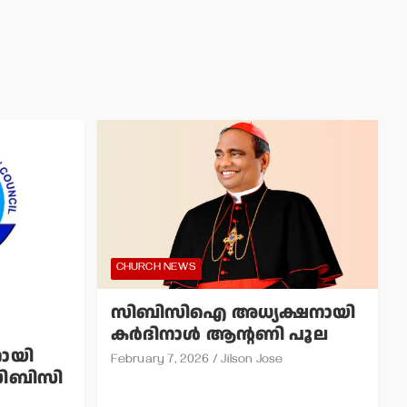
CHURCH NEWS
സിബിസിഐ അധ്യക്ഷനായി
കര്‍ദിനാള്‍ ആന്റണി പൂല
ായി
February 7, 2026
Jilson Jose
െസിബിസി