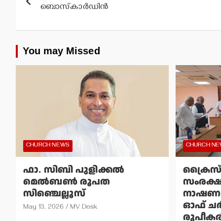
navigation
ബൊസ്‌കാര്‍ഡിന്‍
You may Missed
CHURCH NEWS
CHURCH N
ഫാ. സിബി പുളിക്കല്‍
ക്രൈസ
മെല്‍ബണ്‍ രൂപത
സംരക്
സിഞ്ചെല്ലൂസ്
നാഷണല
ഓഫ് ചര്‍
May 13, 2026
MV Desk
രൂപീകരി