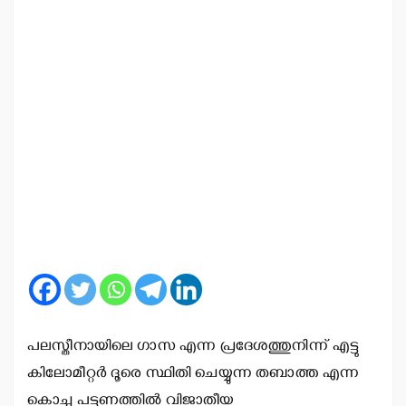
പലസ്തീനായിലെ ഗാസ എന്ന പ്രദേശത്തുനിന്ന് എട്ടു
കിലോമീറ്റര്‍ ദൂരെ സ്ഥിതി ചെയ്യുന്ന തബാത്ത എന്ന
കൊച്ചു പട്ടണത്തില്‍ വിജാതീയ