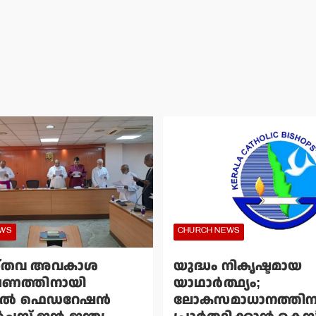
EWS
CHURCH NEWS
്തവ അവകാശ
യുദ്ധം നികൃഷ്ടമായ
ഷണത്തിനായി
യാഥാര്‍ത്ഥ്യം;
്‍ ഫെഡറേഷന്‍
ലോകസമാധാനത്തിന