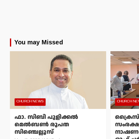
You may Missed
CHURCH NEWS
CHURCH N
ഫാ. സിബി പുളിക്കല്‍
ക്രൈസ
മെല്‍ബണ്‍ രൂപത
സംരക്
സിഞ്ചെല്ലൂസ്
നാഷണല