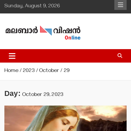
Skip
Sunday, August 9, 2026
to
content
Malabar Vision Online
Illuminating Diocesan News with Divine Clarity.
Home
2023
October
29
Day:
October 29, 2023