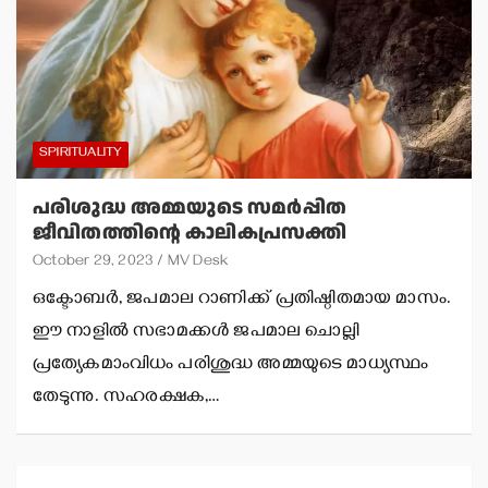
SPIRITUALITY
പരിശുദ്ധ അമ്മയുടെ സമര്‍പ്പിത
ജീവിതത്തിന്റെ കാലികപ്രസക്തി
October 29, 2023
MV Desk
ഒക്ടോബര്‍, ജപമാല റാണിക്ക് പ്രതിഷ്ഠിതമായ മാസം.
ഈ നാളില്‍ സഭാമക്കള്‍ ജപമാല ചൊല്ലി
പ്രത്യേകമാംവിധം പരിശുദ്ധ അമ്മയുടെ മാധ്യസ്ഥം
തേടുന്നു. സഹരക്ഷക,…