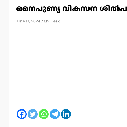
നൈപുണ്യ വികസന ശില്‍പശ
June 13, 2024
MV Desk