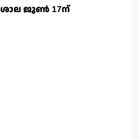
ാല ജൂണ്‍ 17ന്