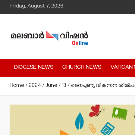
Skip
Friday, August 7, 2026
to
content
Malabar Vision Online
Illuminating Diocesan News with Divine Clarity.
DIOCESE NEWS
CHURCH NEWS
VATICAN
Home
2024
June
13
നൈപുണ്യ വികസന ശില്‍പശ