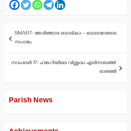
Post
SMART: അള്‍ത്താര ബാലികാ – ബാലന്മാരുടെ
navigation
സംഗമം
നവംബര്‍ 17: ഹങ്കറിയിലെ വിശുദ്ധ എലിസബത്ത്
രാജ്ഞി
Parish News