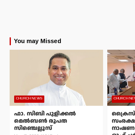
You may Missed
CHURCH NEWS
CHURCH N
ഫാ. സിബി പുളിക്കല്‍
ക്രൈസ
മെല്‍ബണ്‍ രൂപത
സംരക്
സിഞ്ചെല്ലൂസ്
നാഷണല