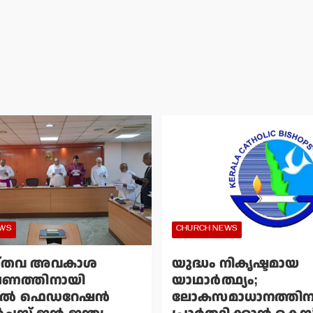
EWS
CHURCH NEWS
്തവ അവകാശ
യുദ്ധം നികൃഷ്ടമായ
ഷണത്തിനായി
യാഥാര്‍ത്ഥ്യം;
്‍ ഫെഡറേഷന്‍
ലോകസമാധാനത്തിന