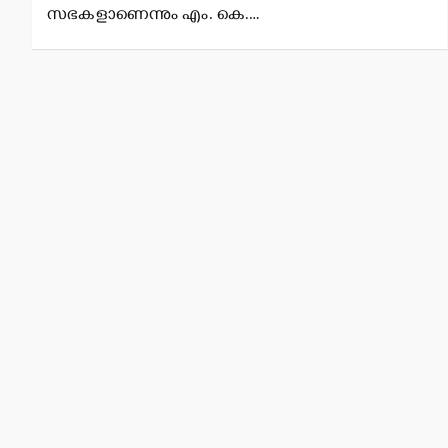
സഭകളാണെന്നും എം. കെ.…