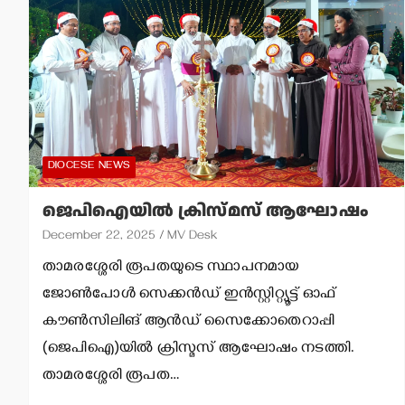
DIOCESE NEWS
ജെപിഐയില്‍ ക്രിസ്മസ് ആഘോഷം
December 22, 2025
MV Desk
താമരശ്ശേരി രൂപതയുടെ സ്ഥാപനമായ
ജോണ്‍പോള്‍ സെക്കന്‍ഡ് ഇന്‍സ്റ്റിറ്റ്യൂട്ട് ഓഫ്
കൗണ്‍സിലിങ് ആന്‍ഡ് സൈക്കോതെറാപ്പി
(ജെപിഐ)യില്‍ ക്രിസ്മസ് ആഘോഷം നടത്തി.
താമരശ്ശേരി രൂപത…