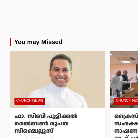
You may Missed
CHURCH NEWS
CHURCH N
ഫാ. സിബി പുളിക്കല്‍
ക്രൈസ
മെല്‍ബണ്‍ രൂപത
സംരക്
സിഞ്ചെല്ലൂസ്
നാഷണല