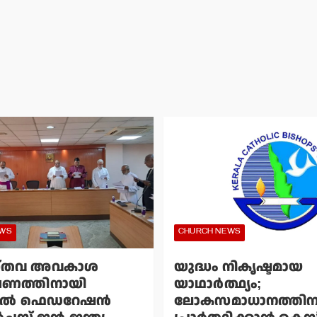
EWS
CHURCH NEWS
്തവ അവകാശ
യുദ്ധം നികൃഷ്ടമായ
ഷണത്തിനായി
യാഥാര്‍ത്ഥ്യം;
്‍ ഫെഡറേഷന്‍
ലോകസമാധാനത്തിന