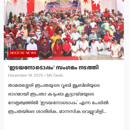
DIOCESE NEWS
‘ഇടയനോടൊപ്പം’ സംഗമം നടത്തി
December 19, 2025
MV Desk
താമരശ്ശേരി രൂപതയുടെ റൂബി ജൂബിലിയുടെ
ഭാഗമായി രൂപതാ കുടുംബ കൂട്ടായ്മയുടെ
നേതൃത്വത്തില്‍ ‘ഇടയനോടൊപ്പം’ എന്ന പേരില്‍
രൂപതയിലെ ശാരീരിക, മാനസിക വെല്ലുവിളി…