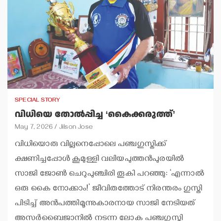
SPECIAL STORY
വിധിയെ തോല്‍പ്പിച്ച ‘കൈക്കരുത്ത്’
May 7, 2026
Jilson Jose
വിധിയൊരു വില്ലനെപ്പോലെ പഞ്ചഗുസ്തിക്ക്
ക്ഷണിച്ചപ്പോള്‍ കൂമുള്ളി വലിയപുത്തന്‍പുരയില്‍
സാജി ജോണ്‍ ചെറുപുഞ്ചിരി തൂകി പറഞ്ഞു: ‘എന്നാല്‍
ഒരു കൈ നോക്കാം!’ ജീവിതത്തോട് നിരന്തരം ഗുസ്തി
പിടിച്ച് അന്‍പത്തിമൂന്നുകാരനായ സാജി നേടിയത്
അസര്‍ബൈജാനില്‍ നടന്ന ലോക പഞ്ചഗുസ്തി