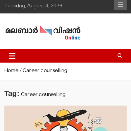
Skip
Tuesday, August 4, 2026
to
content
Malabar Vision Online
Illuminating Diocesan News with Divine Clarity.
Home
Career counselling
Tag:
Career counselling