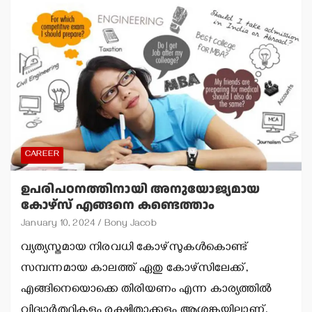
CAREER
ഉപരിപഠനത്തിനായി അനുയോജ്യമായ
കോഴ്സ് എങ്ങനെ കണ്ടെത്താം
January 10, 2024
Bony Jacob
വ്യത്യസ്തമായ നിരവധി കോഴ്സുകള്‍കൊണ്ട്
സമ്പന്നമായ കാലത്ത് ഏതു കോഴ്സിലേക്ക്,
എങ്ങിനെയൊക്കെ തിരിയണം എന്ന കാര്യത്തില്‍
വിദ്യാര്‍ത്ഥികളും രക്ഷിതാക്കളും ആശങ്കയിലാണ്.