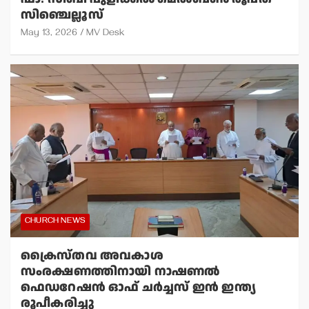
സിഞ്ചെല്ലൂസ്
May 13, 2026
MV Desk
CHURCH NEWS
ക്രൈസ്തവ അവകാശ
സംരക്ഷണത്തിനായി നാഷണല്‍
ഫെഡറേഷന്‍ ഓഫ് ചര്‍ച്ചസ് ഇന്‍ ഇന്ത്യ
രൂപീകരിച്ചു