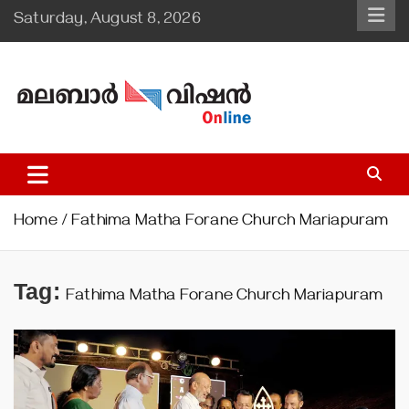
Skip
Saturday, August 8, 2026
to
content
Malabar Vision Online
Illuminating Diocesan News with Divine Clarity.
Home
Fathima Matha Forane Church Mariapuram
Tag:
Fathima Matha Forane Church Mariapuram