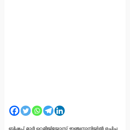
ബിഷപ് മാര്‍ റെമീജിയോസ് ഇഞ്ചനാനിയില്‍ രചിച്ച