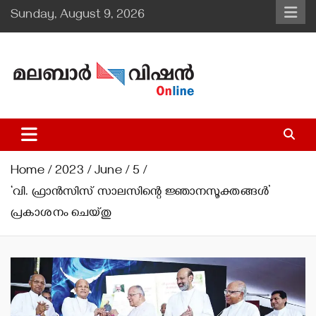
Skip
Sunday, August 9, 2026
to
content
Malabar Vision Online
Illuminating Diocesan News with Divine Clarity.
Home
2023
June
5
‘വി. ഫ്രാന്‍സിസ് സാലസിന്റെ ജ്ഞാനസൂക്തങ്ങള്‍’
പ്രകാശനം ചെയ്തു