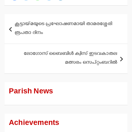
Post
കൂട്ടായ്മയുടെ പ്രഘോഷണമായി താമരശ്ശേരി
navigation
രൂപതാ ദിനം
ലോഗോസ് ബൈബിള്‍ ക്വിസ് ഇടവകാതല
മത്സരം സെപ്റ്റംബറില്‍
Parish News
Achievements