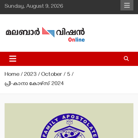
Skip
Sunday, August 9, 2026
to
content
Malabar Vision Online
Illuminating Diocesan News with Divine Clarity.
Home
2023
October
5
പ്രീ-കാനാ കോഴ്‌സ് 2024