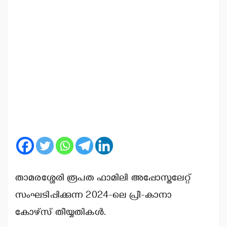
താമരശ്ശേരി രൂപത ഫാമിലി അപ്പോസ്തലേറ്റ്
സംഘടിപ്പിക്കുന്ന 2024-ലെ പ്രീ-കാനാ
കോഴ്സ് തീയ്യതികള്‍.