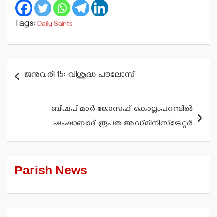
Tags:
Daily Saints
Post
ജനുവരി 15: വിശുദ്ധ പൗലോസ്
navigation
ബിഷപ് മാര്‍ ജോസഫ് കൊല്ലംപറമ്പില്‍
ഷംഷാബാദ് രൂപത അഡ്മിനിസ്‌ട്രേറ്റര്‍
Parish News