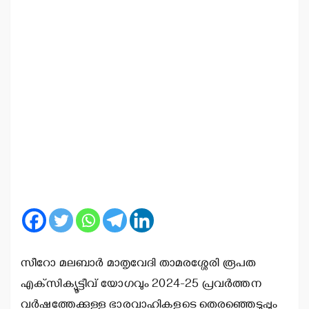
സീറോ മലബാര്‍ മാതൃവേദി താമരശ്ശേരി രൂപത
എക്‌സിക്യൂട്ടീവ് യോഗവും 2024-25 പ്രവര്‍ത്തന
വര്‍ഷത്തേക്കുള്ള ഭാരവാഹികളുടെ തെരഞ്ഞെടുപ്പും