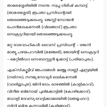
താമരശ്ശേരിയില്‍ നടന്നു. സ്വപ്ന ഗിരീഷ് കുമ്പാട്ട്
(താമരശ്ശേരി) രൂപതാ പ്രസിഡന്റായി
തെരഞ്ഞെടുക്കപ്പെട്ടു. ജെസ്സി സോജന്‍
പൊന്‍മലകുന്നേല്‍ (വിലങ്ങാട്) രൂപതാ
സെക്രട്ടറിയായി തെരഞ്ഞെടുക്കപ്പെട്ടു.
മറ്റു ഭാരവാഹികള്‍: വൈസ് പ്രസിഡന്റ് – രജനി
മാത്യു പഴയപറമ്പില്‍ (മഞ്ചേരി), ജോയിന്റ് സെക്രട്ടറി
– മെറ്റില്‍ഡാ സെബാസ്റ്റ്യന്‍ മുക്കാട്ട് (പരിയാപുരം).
എക്‌സിക്യൂട്ടീവ് അംഗങ്ങള്‍: മഞ്ജു സണ്ണി എമ്പ്രയില്‍
(നരിനട), സൗമ്യ സേവ്യര്‍ ഓലികുന്നേല്‍
(വാലില്ലാപുഴ), ജിനി ടോം ഓഴത്തില്‍ (കാളികാവ്),
വിനീത ബിനോയ് പുലിക്കോട്ടില്‍ (കോഴിക്കോട്),
ഡോളി ദേവസ്യ വെട്ടിക്കാമലയില്‍ (തെയ്യപ്പാറ),
സിനി ബിനു കന്നാലില്‍ (കരിങ്ങാട്).