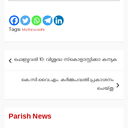
Tags:
Mathruvedhi
Post
ഫെബ്രുവരി 10: വിശുദ്ധ സ്‌കൊളാസ്റ്റിക്കാ കന്യക
navigation
കെ.സി.വൈ.എം. കര്‍മ്മപദ്ധതി പ്രകാശനം
ചെയ്തു
Parish News