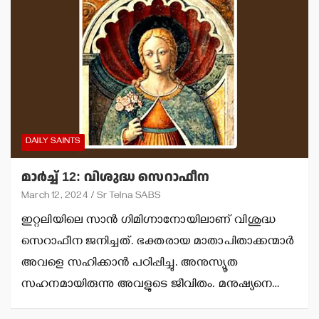
DAILY SAINTS
മാര്‍ച്ച് 12: വിശുദ്ധ സെറാഫീന
March 12, 2024
Sr Telna SABS
ഇറ്റലിയിലെ സാന്‍ ഗിമിഗ്നാനോയിലാണ് വിശുദ്ധ
സെറാഫീന ജനിച്ചത്. ഭക്തരായ മാതാപിതാക്കന്മാര്‍
അവളെ സഹിക്കാന്‍ പഠിപ്പിച്ചു. അനുസ്യൂത
സഹനമായിരുന്നു അവളുടെ ജീവിതം. മനുഷ്യനെ…