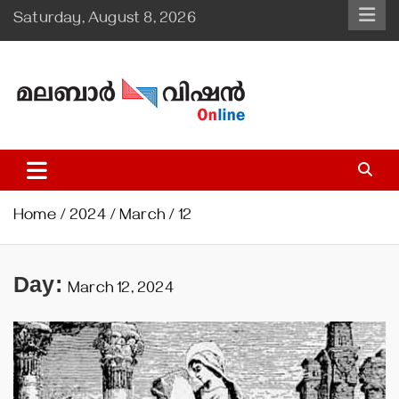
Skip
Saturday, August 8, 2026
to
content
Malabar Vision Online
Illuminating Diocesan News with Divine Clarity.
Home
2024
March
12
Day:
March 12, 2024