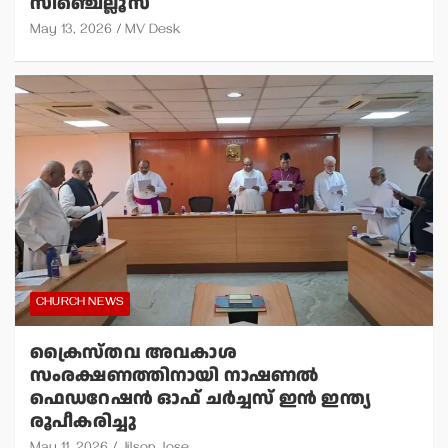
സിഞ്ചെല്ലൂസ്
May 13, 2026
MV Desk
CHURCH NEWS
ക്രൈസ്തവ അവകാശ
സംരക്ഷണത്തിനായി നാഷണല്‍
ഫെഡറേഷന്‍ ഓഫ് ചര്‍ച്ചസ് ഇന്‍ ഇന്ത്യ
രൂപീകരിച്ചു