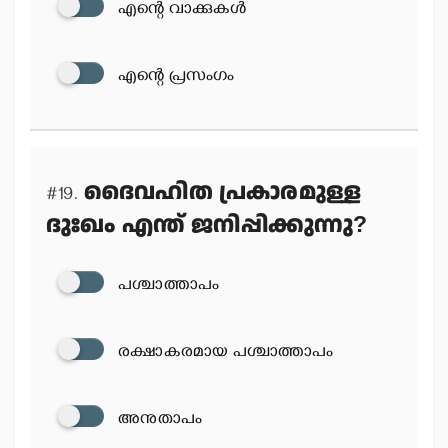
എന്റെ വാക്കുകള്‍
എന്റെ പ്രസംഗം
ദൈവഹിത പ്രകാരമുള്ള
#19.
ദുഃഖം എന്ത് ജനിപ്പിക്കുന്നു?
പശ്ചാത്താപം
രക്ഷാകരമായ പശ്ചാത്താപം
അനുതാപം