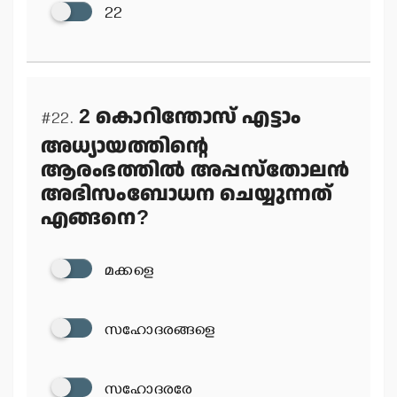
22
2 കൊറിന്തോസ് എട്ടാം
#22.
അധ്യായത്തിന്റെ
ആരംഭത്തില്‍ അപ്പസ്‌തോലന്‍
അഭിസംബോധന ചെയ്യുന്നത്
എങ്ങനെ?
മക്കളെ
സഹോദരങ്ങളെ
സഹോദരരേ