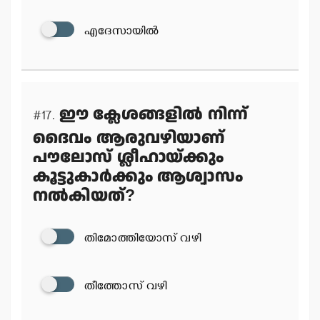
എദേസായില്‍
ഈ ക്ലേശങ്ങളില്‍ നിന്ന്
#17.
ദൈവം ആരുവഴിയാണ്
പൗലോസ് ശ്ലീഹായ്ക്കും
കൂട്ടുകാര്‍ക്കും ആശ്വാസം
നല്‍കിയത്?
തിമോത്തിയോസ് വഴി
തീത്തോസ് വഴി