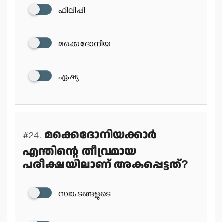
ഫിലിപ്പി
മക്കെദോനിയ
ഏഷ്യ
മക്കെദോനിയക്കാര്‍
#24.
എന്തിന്റെ തീവ്രമായ
പരീക്ഷയിലാണ് അകപ്പെട്ടത്?
സങ്കടങ്ങളുടെ