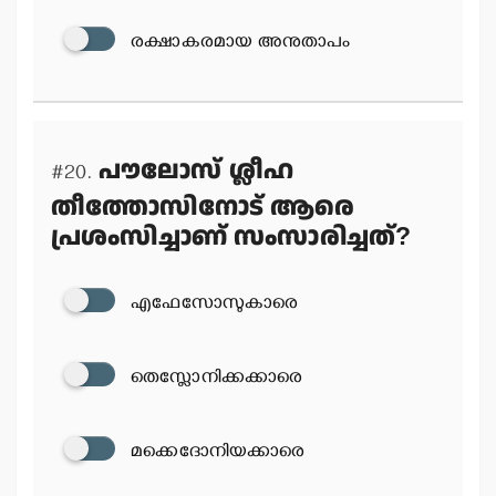
രക്ഷാകരമായ അനുതാപം
പൗലോസ് ശ്ലീഹ
#20.
തീത്തോസിനോട് ആരെ
പ്രശംസിച്ചാണ് സംസാരിച്ചത്?
എഫേസോസുകാരെ
തെസ്ലോനിക്കക്കാരെ
മക്കെദോനിയക്കാരെ