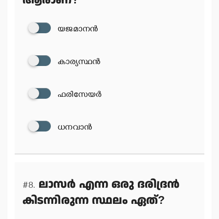
ആരാണ്?
യജമാനന്‍
കാര്യസ്ഥന്‍
ഫരിസേയര്‍
ധനവാന്‍
ലാസര്‍ എന്ന ഒരു ദരിദ്രന്‍
#8.
കിടന്നിരുന്ന സ്ഥലം ഏത്?