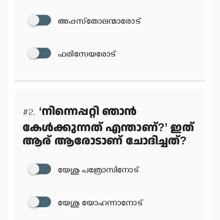
അപ്പസ്‌തോലന്മാരോട്
ഫരിസേയരോട്
‘നിന്നെപ്പറ്റി ഞാന്‍
#2.
കേള്‍ക്കുന്നത് എന്താണ്?’ ഇത്
ആര് ആരോടാണ് ചോദിച്ചത്?
യേശു പത്രോസിനോട്
യേശു യോഹന്നാനോട്