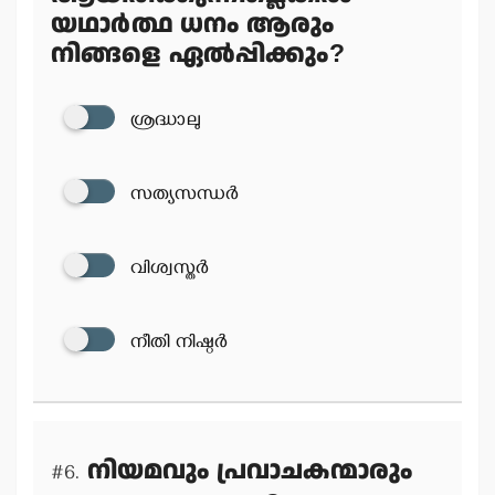
യഥാര്‍ത്ഥ ധനം ആരും
നിങ്ങളെ ഏല്‍പ്പിക്കും?
ശ്രദ്ധാലു
സത്യസന്ധര്‍
വിശ്വസ്തര്‍
നീതി നിഷ്ഠര്‍
നിയമവും പ്രവാചകന്മാരും
#6.