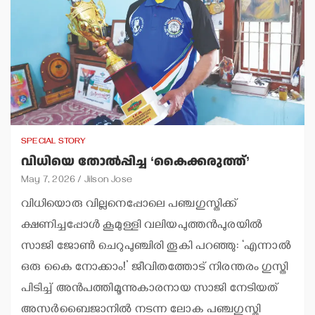
SPECIAL STORY
വിധിയെ തോല്‍പ്പിച്ച ‘കൈക്കരുത്ത്’
May 7, 2026
Jilson Jose
വിധിയൊരു വില്ലനെപ്പോലെ പഞ്ചഗുസ്തിക്ക്
ക്ഷണിച്ചപ്പോള്‍ കൂമുള്ളി വലിയപുത്തന്‍പുരയില്‍
സാജി ജോണ്‍ ചെറുപുഞ്ചിരി തൂകി പറഞ്ഞു: ‘എന്നാല്‍
ഒരു കൈ നോക്കാം!’ ജീവിതത്തോട് നിരന്തരം ഗുസ്തി
പിടിച്ച് അന്‍പത്തിമൂന്നുകാരനായ സാജി നേടിയത്
അസര്‍ബൈജാനില്‍ നടന്ന ലോക പഞ്ചഗുസ്തി