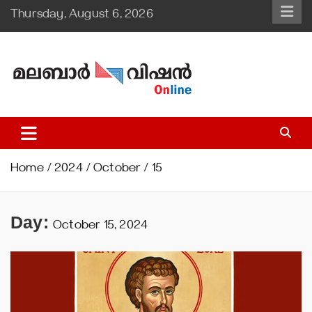
Skip
Thursday, August 6, 2026
to
content
Malabar Vision Online
Illuminating Diocesan News with Divine Clarity.
Home
2024
October
15
Day:
October 15, 2024