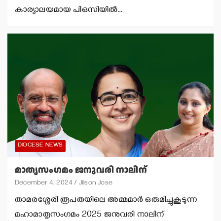
കാര്യാലയമായ പിഒസിയില്‍…
DIOCESE NEWS
മാതൃസംഗമം ജനുവരി നാലിന്
December 4, 2024
Jilson Jose
താമരശ്ശേരി രൂപതയിലെ അമ്മമാര്‍ ഒരുമിച്ചുകൂടുന്ന
മഹാമാതൃസംഗമം 2025 ജനുവരി നാലിന്