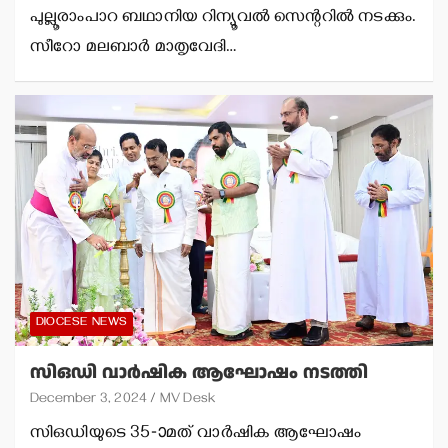
പുല്ലൂരാംപാറ ബഥാനിയ റിന്യൂവല്‍ സെന്ററില്‍ നടക്കും.
സീറോ മലബാര്‍ മാതൃവേദി…
DIOCESE NEWS
സിഒഡി വാര്‍ഷിക ആഘോഷം നടത്തി
December 3, 2024
MV Desk
സിഒഡിയുടെ 35-ാമത് വാര്‍ഷിക ആഘോഷം