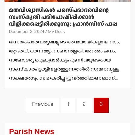
മതവിശ്വാസികള്‍ പരസ്പരാദരവിന്റെ
സംസ്‌കൃതി പരിപോഷിപ്പിക്കാന്‍
വിളിക്കപ്പെട്ടിരിക്കുന്നു: ഫ്രാന്‍സിസ് പാപ്പ
December 2, 2024
MV Desk
ഭിന്നമതപാരമ്പര്യങ്ങളുടെ അനുയായികളായ നാം,
ആദരവ്, ഔന്നത്യം, സഹാനുഭൂതി, അനുരഞ്ജനം,
സഹോദര്യ ഐക്യദാര്‍ഢ്യം എന്നിവയുടെതായ
സംസ്‌കാരം ഊട്ടിവളര്‍ത്തുന്നത്തില്‍ സന്മനസ്സുള്ള
സകലരോടും സഹകരിച്ചു പ്രവര്‍ത്തിക്കണമെന്ന്…
Posts
Previous
1
2
3
pagination
Parish News