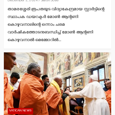
December 2, 2024
Jilson Jose
താമരശ്ശേരി രൂപതയുട വിദ്യാകേന്ദ്രമായ സ്റ്റാര്‍ട്ടിന്റെ
സ്ഥാപക ഡയറക്ടര്‍ മോണ്‍ ആന്റണി
കൊഴുവനാലിന്റെ ഒന്നാം ചരമ
വാര്‍ഷികത്തോടനുബന്ധിച്ച് മോണ്‍ ആന്റണി
കൊഴുവനാല്‍ മെമ്മോറില്‍…
VATICAN NEWS