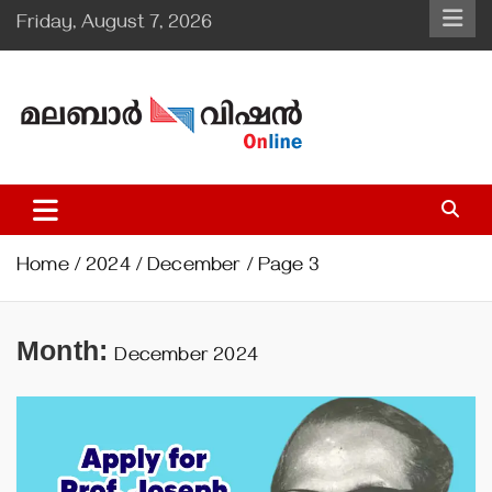
Skip
Friday, August 7, 2026
to
content
Malabar Vision Online
Illuminating Diocesan News with Divine Clarity.
Home
2024
December
Page 3
Month:
December 2024