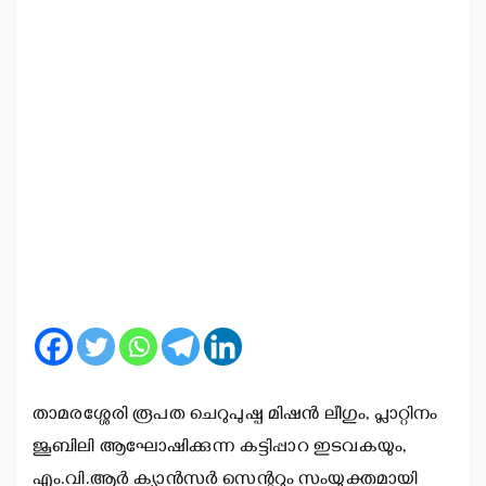
താമരശ്ശേരി രൂപത ചെറുപുഷ്പ മിഷന്‍ ലീഗും, പ്ലാറ്റിനം
ജൂബിലി ആഘോഷിക്കുന്ന കട്ടിപ്പാറ ഇടവകയും,
എം.വി.ആര്‍ ക്യാന്‍സര്‍ സെന്ററും സംയുക്തമായി