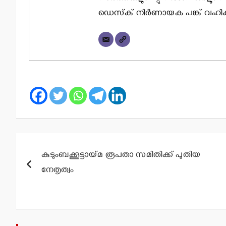
ഡെസ്‌ക് നിര്‍ണായക പങ്ക് വഹിക്കു
Post
കുടുംബക്കൂട്ടായ്മ രൂപതാ സമിതിക്ക് പുതിയ
navigation
നേതൃത്വം