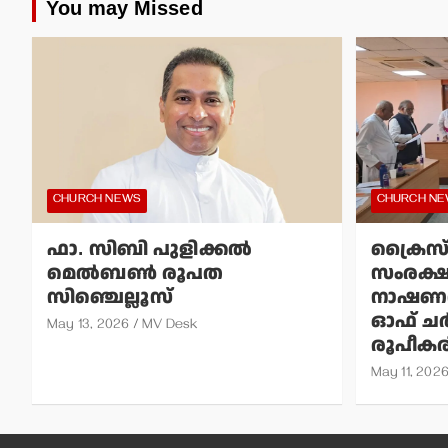
You may Missed
CHURCH NEWS
CHURCH N
ഫാ. സിബി പുളിക്കല്‍
ക്രൈസ
മെല്‍ബണ്‍ രൂപത
സംരക്
സിഞ്ചെല്ലൂസ്
നാഷണല
ഓഫ് ചര്‍
May 13, 2026
MV Desk
രൂപീകരി
May 11, 202