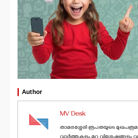
Author
MV Desk
താമരശ്ശേരി രൂപതയുടെ മുഖപത്രമ
വാര്‍ത്തകളും മറ്റു വിശേഷങ്ങളും വ