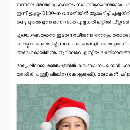
ഇന്നലെ അന്തരിച്ച കവിയും സാഹിത്യകാരനുമായ പാലയ
ഇന്ന് ഉച്ചയ്ക്ക് 01:30-ന് വസതിയില്‍ ആരംഭിച്ച് പുഷ്പഗിരി ല
രണ്ടു മുതല്‍ മൂന്നു മണി വരെ പുഷ്പഗിരി ലിറ്റില്‍ ഫ്‌ളവര്‍ 
ഹൃദയാഘാതത്തെ തുടര്‍ന്നായിരുന്നു അന്ത്യം. താ
കമ്മ്യൂണിക്കേഷന്റെ സ്ഥാപകാംഗങ്ങളിലൊരാളാണ്. സമതി
അദ്ദേഹമായിരുന്നു. നൂറിലേറെ കൃസ്തീയ ഭക്തിഗാനങ
ഭാര്യ: ലീലാമ്മ മഞ്ഞപ്പള്ളില്‍ കുടുംബാംഗം. മക്കള്‍
ജോര്‍ജ് പള്ളി) ലിബിന (കോട്ടക്കല്‍). മരുമകന്‍: ഷിജ