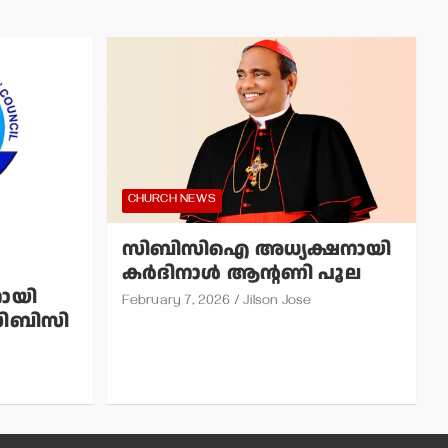
CHURCH NEWS
സിബിസിഐ അധ്യക്ഷനായി
കര്‍ദിനാള്‍ ആന്റണി പൂല
ായി
February 7, 2026
Jilson Jose
െസിബിസി