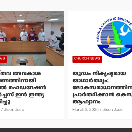
EWS
CHURCH NEWS
്തവ അവകാശ
യുദ്ധം നികൃഷ്ടമായ
ഷണത്തിനായി
യാഥാര്‍ത്ഥ്യം;
്‍ ഫെഡറേഷന്‍
ലോകസമാധാനത്തിന
ച്ചസ് ഇന്‍ ഇന്ത്യ
പ്രാര്‍ത്ഥിക്കാന്‍ ക
ച്ചു
ആഹ്വാനം
6
Jilson Jose
March 2, 2026
Jilson Jose