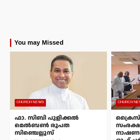
You may Missed
CHURCH NEWS
CHURCH N
ഫാ. സിബി പുളിക്കല്‍
ക്രൈസ
മെല്‍ബണ്‍ രൂപത
സംരക്
സിഞ്ചെല്ലൂസ്
നാഷണല