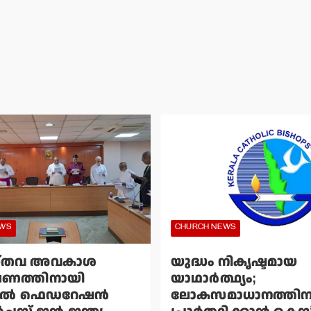
EWS
CHURCH NEWS
്തവ അവകാശ
യുദ്ധം നികൃഷ്ടമായ
ഷണത്തിനായി
യാഥാര്‍ത്ഥ്യം;
്‍ ഫെഡറേഷന്‍
ലോകസമാധാനത്തിന