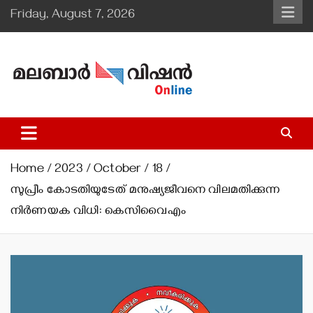
Skip
Friday, August 7, 2026
to
content
Malabar Vision Online
Illuminating Diocesan News with Divine Clarity.
Home
2023
October
18
സുപ്രീം കോടതിയുടേത് മനുഷ്യജീവനെ വിലമതിക്കുന്ന
നിര്‍ണയക വിധി: കെസിവൈഎം