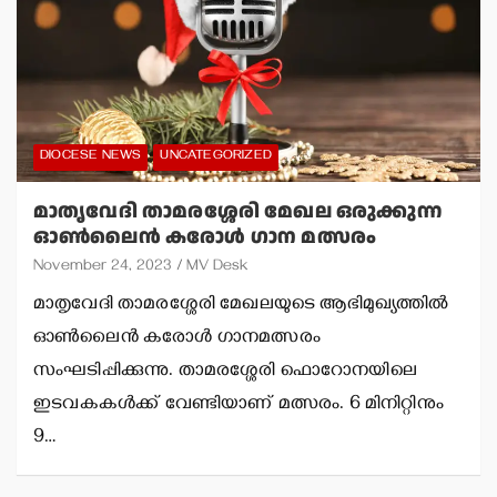
DIOCESE NEWS
UNCATEGORIZED
മാതൃവേദി താമരശ്ശേരി മേഖല ഒരുക്കുന്ന
ഓണ്‍ലൈന്‍ കരോള്‍ ഗാന മത്സരം
November 24, 2023
MV Desk
മാതൃവേദി താമരശ്ശേരി മേഖലയുടെ ആഭിമുഖ്യത്തില്‍
ഓണ്‍ലൈന്‍ കരോള്‍ ഗാനമത്സരം
സംഘടിപ്പിക്കുന്നു. താമരശ്ശേരി ഫൊറോനയിലെ
ഇടവകകള്‍ക്ക് വേണ്ടിയാണ് മത്സരം. 6 മിനിറ്റിനും
9…