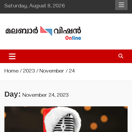
Skip
Saturday, August 8, 2026
to
content
Malabar Vision Online
Illuminating Diocesan News with Divine Clarity.
Home
2023
November
24
Day:
November 24, 2023