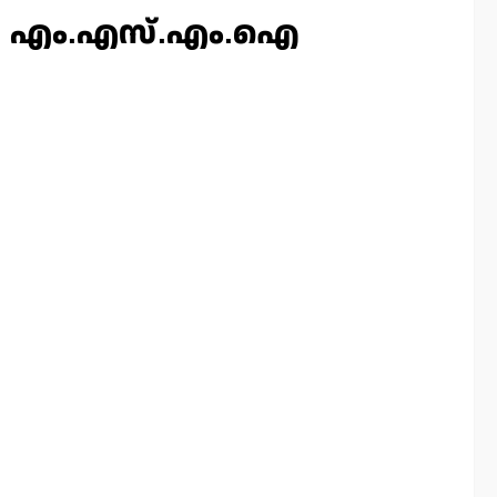
േമുറി എം.എസ്.എം.ഐ