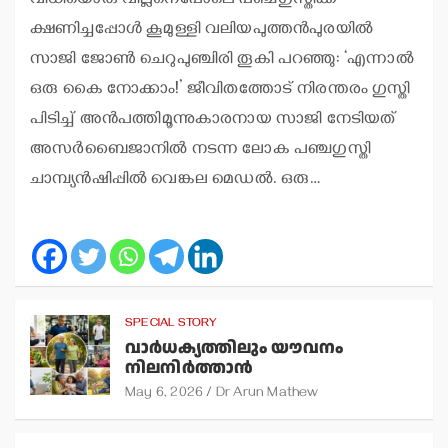
വിധിയൊരു വില്ലനെപ്പോലെ പഞ്ചഗുസ്തിക്ക്
ക്ഷണിച്ചപ്പോള്‍ കൂമുള്ളി വലിയപുത്തന്‍പുരയില്‍
സാജി ജോണ്‍ ചെറുപുഞ്ചിരി തൂകി പറഞ്ഞു: ‘എന്നാല്‍
ഒരു കൈ നോക്കാം!’ ജീവിതത്തോട് നിരന്തരം ഗുസ്തി
പിടിച്ച് അന്‍പത്തിമൂന്നുകാരനായ സാജി നേടിയത്
അസര്‍ബൈജാനില്‍ നടന്ന ലോക പഞ്ചഗുസ്തി
ചാമ്പ്യന്‍ഷിപ്പില്‍ വെങ്കല മെഡല്‍. ഒരു…
SPECIAL STORY
വാര്‍ധക്യത്തിലും യൗവനം
നിലനിര്‍ത്താന്‍
May 6, 2026
Dr Arun Mathew