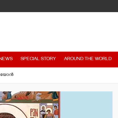
 NEWS
SPECIAL STORY
AROUND THE WORLD
െയോന്‍