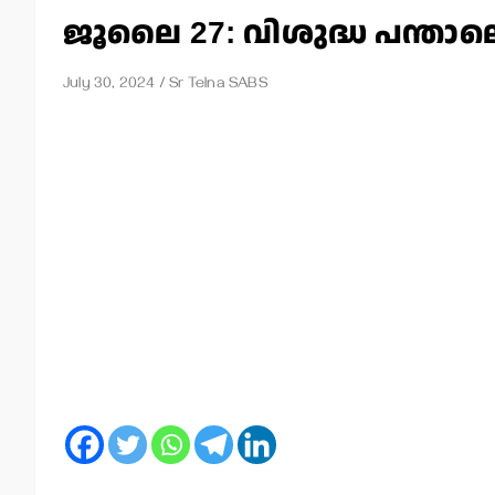
ജൂലൈ 27: വിശുദ്ധ പന്താ
July 30, 2024
Sr Telna SABS