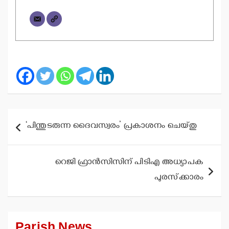
Post
‘പിന്തുടരുന്ന ദൈവസ്വരം’ പ്രകാശനം ചെയ്തു
navigation
റെജി ഫ്രാന്‍സിസിന് പിടിഎ അധ്യാപക
പുരസ്‌ക്കാരം
Parish News