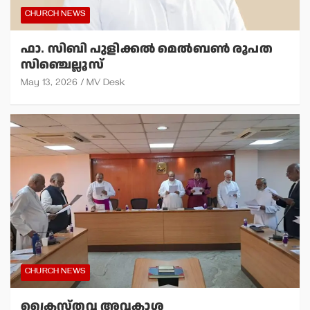
CHURCH NEWS
ഫാ. സിബി പുളിക്കല്‍ മെല്‍ബണ്‍ രൂപത
സിഞ്ചെല്ലൂസ്
May 13, 2026
MV Desk
CHURCH NEWS
ക്രൈസ്തവ അവകാശ