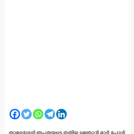
താമരശ്ശേരി രൂപതയുടെ തൃതീയ മെത്രാന്‍ മാര്‍ പോള്‍