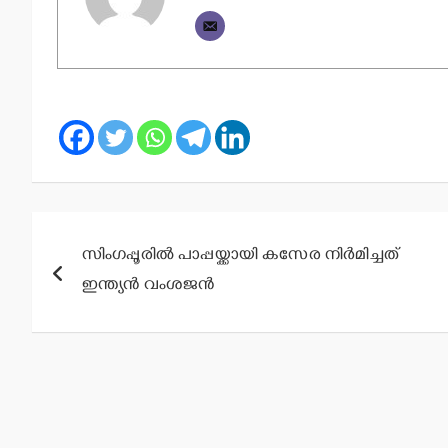
Post
സിംഗപ്പൂരില്‍ പാപ്പയ്ക്കായി കസേര നിര്‍മിച്ചത്
navigation
ഇന്ത്യന്‍ വംശജന്‍