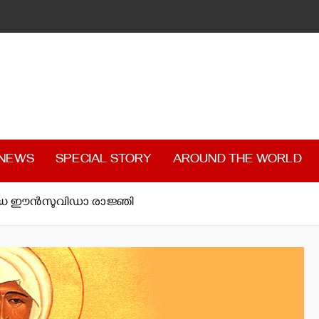
 NEWS
SPECIAL STORY
AROUND THE WORLD
ുദ്ധ ഈന്‍സുവിഡാ രാജ്ഞി