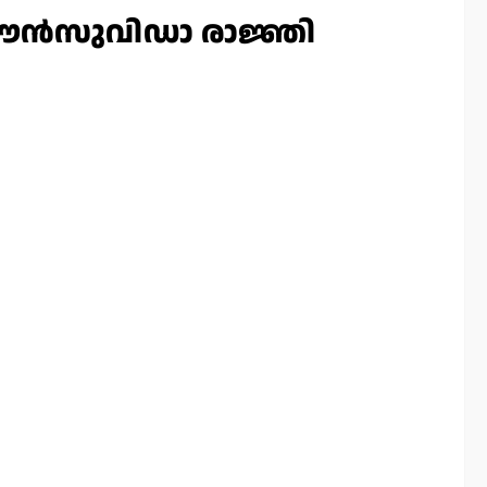
 ഈന്‍സുവിഡാ രാജ്ഞി