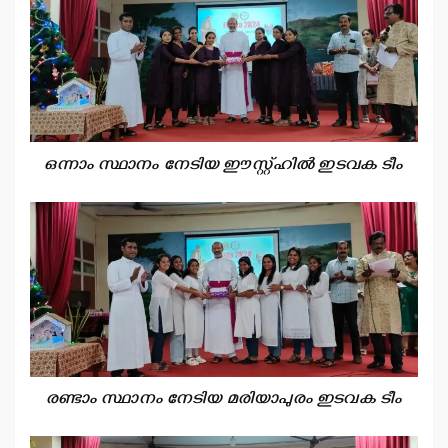
ഒന്നാം സ്ഥാനം നേടിയ ഈസ്റ്റ്ഹില്‍ ഇടവക ടീം
രണ്ടാം സ്ഥാനം നേടിയ മരിയാപുരം ഇടവക ടീം