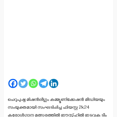
ചെറുപുഷ്പ മിഷന്‍ലീഗും കമ്മ്യൂണിക്കേഷന്‍ മീഡിയയും
സംയുക്തമായി സംഘടിപ്പിച്ച ഫിയസ്റ്റ 2k24
കരോള്‍ഗാന മത്സരത്തില്‍ ഈസ്റ്റ്ഹില്‍ ഇടവക ടീം