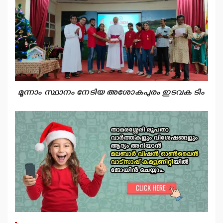
മൂന്നാം സ്ഥാനം നേടിയ അശോകപുരം ഇടവക ടീം