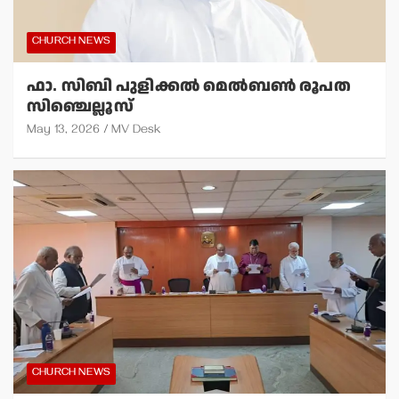
CHURCH NEWS
ഫാ. സിബി പുളിക്കല്‍ മെല്‍ബണ്‍ രൂപത
സിഞ്ചെല്ലൂസ്
May 13, 2026
MV Desk
CHURCH NEWS