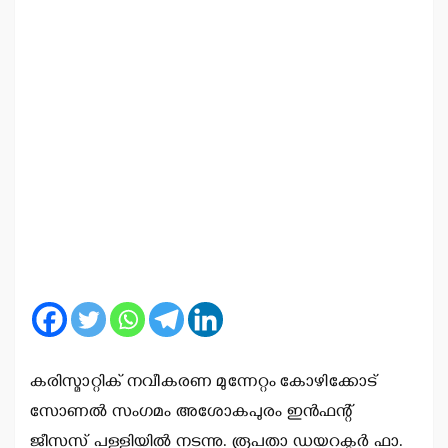
കരിസ്മാറ്റിക് നവീകരണ മുന്നേറ്റം കോഴിക്കോട്
സോണല്‍ സംഗമം അശോകപുരം ഇന്‍ഫന്റ്
ജീസസ് പള്ളിയില്‍ നടന്നു. രൂപതാ ഡയറക്ടര്‍ ഫാ.