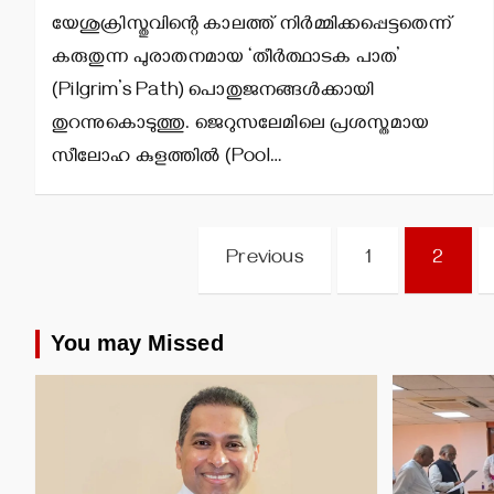
യേശുക്രിസ്തുവിന്റെ കാലത്ത് നിര്‍മ്മിക്കപ്പെട്ടതെന്ന്
കരുതുന്ന പുരാതനമായ ‘തീര്‍ത്ഥാടക പാത’
(Pilgrim’s Path) പൊതുജനങ്ങള്‍ക്കായി
തുറന്നുകൊടുത്തു. ജെറുസലേമിലെ പ്രശസ്തമായ
സീലോഹ കുളത്തില്‍ (Pool…
Posts
Previous
1
2
pagination
You may Missed