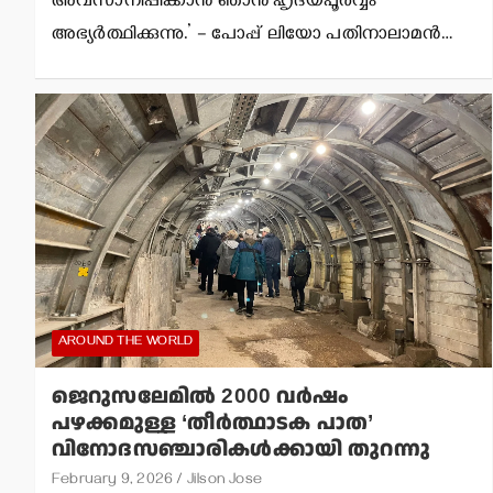
അവസാനിപ്പിക്കാന്‍ ഞാന്‍ ഹൃദയപൂര്‍വ്വം
അഭ്യര്‍ത്ഥിക്കുന്നു.’ – പോപ്പ് ലിയോ പതിനാലാമന്‍…
AROUND THE WORLD
ജെറുസലേമില്‍ 2000 വര്‍ഷം
പഴക്കമുള്ള ‘തീര്‍ത്ഥാടക പാത’
വിനോദസഞ്ചാരികള്‍ക്കായി തുറന്നു
February 9, 2026
Jilson Jose