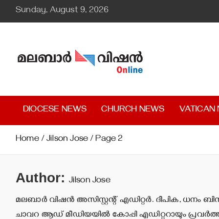
Skip
Sunday, August 9, 2026
to
content
Malabar Vision Online
Illuminating Diocesan News with Divine Clarity.
DIOCESE NEWS
CHURCH NEWS
VATICAN
Home
Jilson Jose
Page 2
Author:
Jilson Jose
മലബാര്‍ വിഷന്‍ അസിസ്റ്റന്റ് എഡിറ്റര്‍. ദീപിക, ധനം 
ചാവറ ആഡ് മീഡിയയില്‍ കോപ്പി എഡിറ്ററായും പ്രവര്‍ത്തിച്ചി