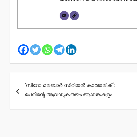
ഡെസ്‌ക് നിര്‍ണായക പങ്ക് വഹിക്കു
Post
‘സീറോ മലബാര്‍ സിറിയന്‍ കാത്തലിക്’:
navigation
പേരിന്റെ ആവശ്യകതയും ആശങ്കകളും