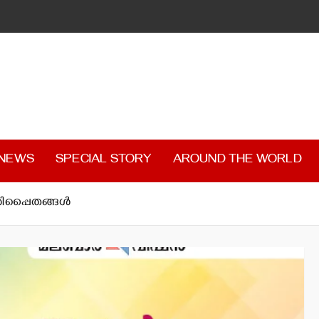
 NEWS
SPECIAL STORY
AROUND THE WORLD
ിപ്പൈതങ്ങള്‍