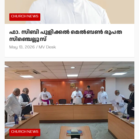
CHURCH NEWS
ഫാ. സിബി പുളിക്കല്‍ മെല്‍ബണ്‍ രൂപത
സിഞ്ചെല്ലൂസ്
May 13, 2026
MV Desk
CHURCH NEWS