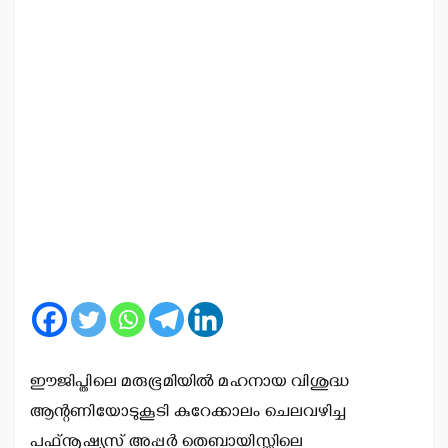
ഈജിപ്തിലെ മരുഭൂമിയില്‍ മഹനായ വിശുദ്ധ
ആന്റണിയോടുകൂടി കുറേക്കാലം ചെലവഴിച്ച
പഫ്നൂഷ്യസ് അപ്പര്‍ തെബായിസ്സിലെ