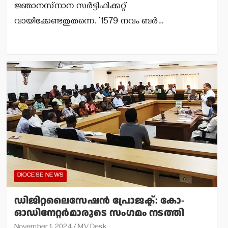
ജ്ഞാനസ്‌നാന സര്‍ട്ടിഫിക്കറ്റ്
വായിക്കേണ്ടതുതന്നെ. ‘1579 നവം ബര്‍…
DIOCESE NEWS
ഡിജിറ്റലൈസേഷന്‍ പ്രോജക്ട്: കോ-
ഓഡിനേറ്റര്‍മാരുടെ സംഗമം നടത്തി
November 1, 2024
MV Desk