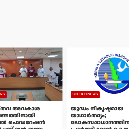
EWS
CHURCH NEWS
്തവ അവകാശ
യുദ്ധം നികൃഷ്ടമായ
ഷണത്തിനായി
യാഥാര്‍ത്ഥ്യം;
്‍ ഫെഡറേഷന്‍
ലോകസമാധാനത്തിന