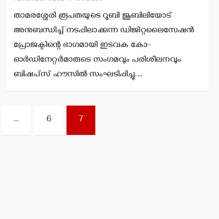
താമരശ്ശേരി രൂപതയുടെ റൂബി ജൂബിലിയോട്
അനുബന്ധിച്ച് നടപ്പിലാക്കുന്ന ഡിജിറ്റലൈസേഷന്‍
പ്രോജക്ടിന്റെ ഭാഗമായി ഇടവക കോ-
ഓര്‍ഡിനേറ്റര്‍മാരുടെ സംഗമവും പരിശീലനവും
ബിഷപ്‌സ് ഹൗസില്‍ സംഘടിപ്പിച്ചു.…
…
6
7