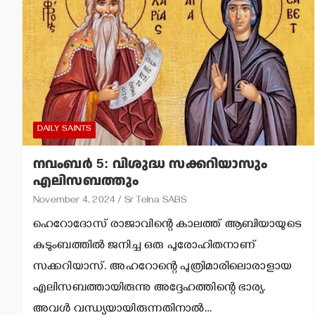
DAILY SAINTS
നവംബര്‍ 5: വിശുദ്ധ സക്കറിയാസും
എലിസബത്തും
November 4, 2024
Sr Telna SABS
ഹെറോദോസ് രാജാവിന്റെ കാലത്ത് ആബിയായുടെ
കുടുംബത്തില്‍ ജനിച്ച ഒരു പുരോഹിതനാണ്
സക്കറിയാസ്. അഹറോന്റെ പുത്രിമാരിലൊരാളായ
എലിസബത്തായിരുന്നു അദ്ദേഹത്തിന്റെ ഭാര്യ.
അവള്‍ വന്ധ്യയായിരുന്നതിനാല്‍…