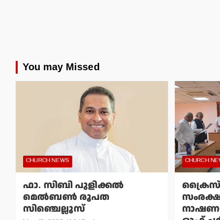
You may Missed
CHURCH NEWS
CHURCH N
ഫാ. സിബി പുളിക്കല്‍
ക്രൈസ
മെല്‍ബണ്‍ രൂപത
സംരക്
സിഞ്ചെല്ലൂസ്
നാഷണല