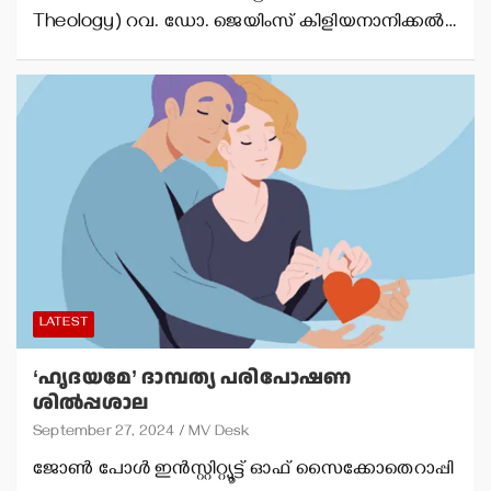
Theology) റവ. ഡോ. ജെയിംസ് കിളിയനാനിക്കല്‍…
LATEST
‘ഹൃദയമേ’ ദാമ്പത്യ പരിപോഷണ
ശില്‍പ്പശാല
September 27, 2024
MV Desk
ജോണ്‍ പോള്‍ ഇന്‍സ്റ്റിറ്റ്യൂട്ട് ഓഫ് സൈക്കോതെറാപ്പി