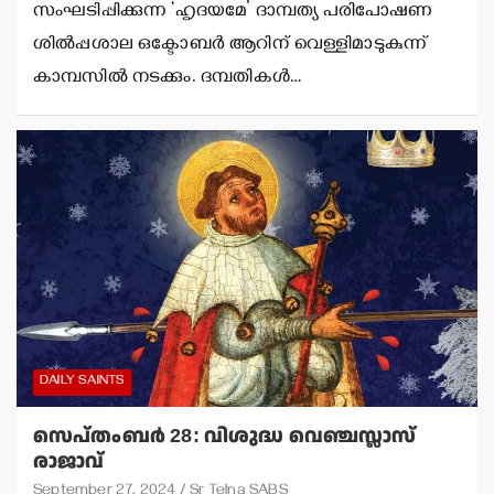
സംഘടിപ്പിക്കുന്ന ‘ഹൃദയമേ’ ദാമ്പത്യ പരിപോഷണ
ശില്‍പ്പശാല ഒക്ടോബര്‍ ആറിന് വെള്ളിമാടുകുന്ന്
കാമ്പസില്‍ നടക്കും. ദമ്പതികള്‍…
DAILY SAINTS
സെപ്തംബര്‍ 28: വിശുദ്ധ വെഞ്ചസ്ലാസ്
രാജാവ്
September 27, 2024
Sr Telna SABS