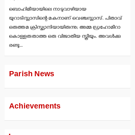
ബൊഹിമീയായിലെ നാടുവാഴിയായ
യുറാടിസ്ലാസിന്റെ മകനാണ് വെഞ്ചസ്ലാസ്. പിതാവ്
ഒരുത്തമ ക്രിസ്ത്യാനിയായിരുന്നു; അമ്മ ഡ്രഹോമീറാ
കൊള്ളരുതാത്ത ഒരു വിജാതീയ സ്ത്രീയും. അവള്‍ക്കു
രണ്ടു…
Parish News
Achievements