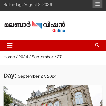
Skip
Saturday, August 8, 2026
to
content
Malabar Vision Online
Illuminating Diocesan News with Divine Clarity.
Home
2024
September
27
Day:
September 27, 2024