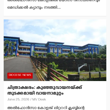
അല്‍ഫോന്‍സാ കോളജില്‍ യോഗാ ദിനാചരണവും
മെഡിക്കല്‍ ക്യാമ്പും നടത്തി.…
DIOCESE NEWS
ചിത്രാക്ഷരം: കുഞ്ഞുവായനയ്ക്ക്
തുടക്കമായി വായനാമുറ്റം
June 25, 2026
MV Desk
അല്‍ഫോന്‍സാ കോളജ് ലിറ്റററി ക്ലബ്ബിന്റെ