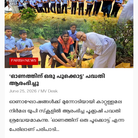
PARISH NEWS
‘ഓണത്തിന് ഒരു പൂക്കൊട്ട’ പദ്ധതി
ആരംഭിച്ചു
June 25, 2026
MV Desk
ഓണാഘോഷങ്ങള്‍ക്ക് മുന്നോടിയായി കാറ്റുള്ളമല
നിര്‍മല യുപി സ്‌കൂളില്‍ ആരംഭിച്ച പൂക്കൃഷി പദ്ധതി
ശ്രദ്ധേയമാകുന്നു. ‘ഓണത്തിന് ഒരു പൂക്കൊട്ട’ എന്ന
പേരിലാണ് പരിപാടി…