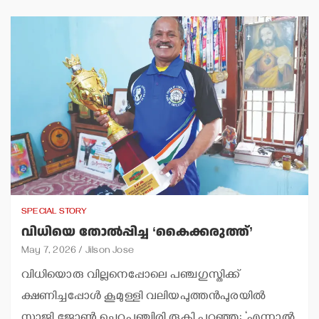
SPECIAL STORY
വിധിയെ തോല്‍പ്പിച്ച ‘കൈക്കരുത്ത്’
May 7, 2026
Jilson Jose
വിധിയൊരു വില്ലനെപ്പോലെ പഞ്ചഗുസ്തിക്ക്
ക്ഷണിച്ചപ്പോള്‍ കൂമുള്ളി വലിയപുത്തന്‍പുരയില്‍
സാജി ജോണ്‍ ചെറുപുഞ്ചിരി തൂകി പറഞ്ഞു: ‘എന്നാല്‍