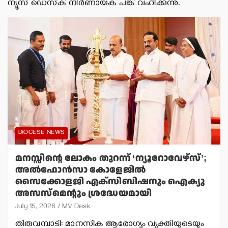
ന്യൂസ് ഡെസ്‌ക് നിര്‍ണായക പങ്ക് വഹിക്കുന്നു.
DIOCESE NEWS
മനസ്സിന്റെ ലോകം തുറന്ന് ‘ന്യൂറോവേഴ്‌സ്’;
അല്‍ഫോന്‍സാ കോളേജില്‍
സൈക്കോളജി എക്‌സിബിഷനും ഐക്യു
അസസ്‌മെന്റും ശ്രദ്ധേയമായി
July 15, 2026
MV Desk
തിരുവമ്പാടി: മാനസിക ആരോഗ്യം വ്യക്തിയുടെയും