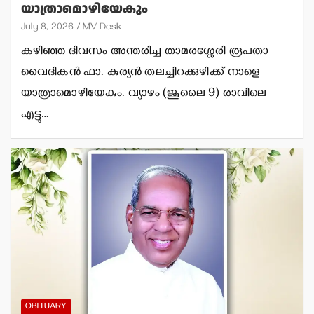
യാത്രാമൊഴിയേകും
July 8, 2026
MV Desk
കഴിഞ്ഞ ദിവസം അന്തരിച്ച താമരശ്ശേരി രൂപതാ
വൈദികന്‍ ഫാ. കുര്യന്‍ തലച്ചിറക്കുഴിക്ക് നാളെ
യാത്രാമൊഴിയേകും. വ്യാഴം (ജൂലൈ 9) രാവിലെ
എട്ടു…
OBITUARY