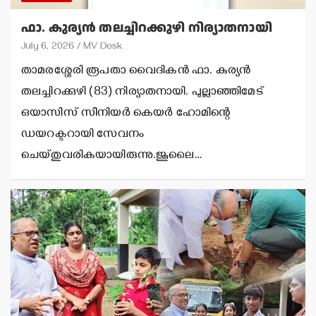
ഫാ. കുര്യന്‍ തലച്ചിറക്കുഴി നിര്യാതനായി
July 6, 2026
MV Desk
താമരശ്ശേരി രൂപതാ വൈദികന്‍ ഫാ. കുര്യന്‍
തലച്ചിറക്കുഴി (83) നിര്യാതനായി. പുല്ലാഞ്ഞിമേട്
ഒയാസിസ് സീനിയർ കെയർ ഹോമിന്റെ
ഡയറക്ടറായി സേവനം
ചെയ്തുവരികയായിരുന്നു.ജൂലൈ…