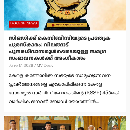
DIOCESE NEWS
സിഒഡിക്ക് കെസിബിസിയുടെ പ്രത്യേക
പുരസ്‌കാരം; വിലങ്ങാട്
പുനരധിവാസമുള്‍പ്പെടെയുള്ള സമഗ്ര
സംഭാവനകള്‍ക്ക് അംഗീകാരം
June 17, 2026
MV Desk
കേരള കത്തോലിക്ക സഭയുടെ സാമൂഹ്യസേവന
പ്രവര്‍ത്തനങ്ങളെ ഏകോപിപ്പിക്കുന്ന കേരള
സോഷ്യല്‍ സര്‍വീസ് ഫോറത്തിന്റെ (KSSF) 45ാമത്
വാര്‍ഷിക ജനറല്‍ ബോഡി യോഗത്തില്‍…